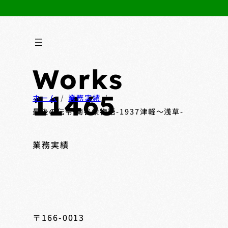
Works
11465
ホーム
業務実績
最後の伝令 菊谷栄物語-1937津軽～浅草-
業務実績
〒166-0013