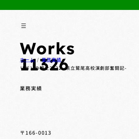
Works
11326
ホーム
業務実績
リボンの騎士2022 -県立鷲尾高校演劇部奮闘記-
業務実績
〒166-0013