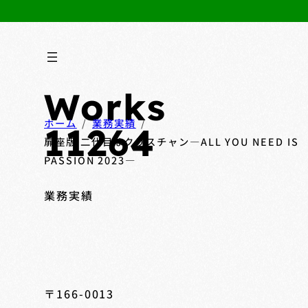
Works
ホーム
業務実績
11264
扉座版 二代目はクリスチャン―ALL YOU NEED IS
PASSION 2023―
業務実績
〒166-0013