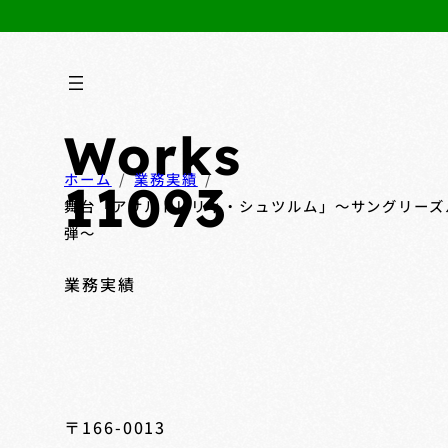
Works
ホーム
業務実績
11093
舞台「アサルトリリィ・シュツルム」～サングリーズル
弾～
業務実績
〒166-0013