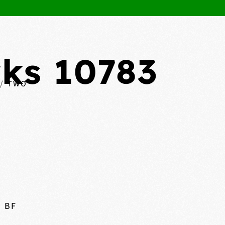
ks 10783
TWO
 BF