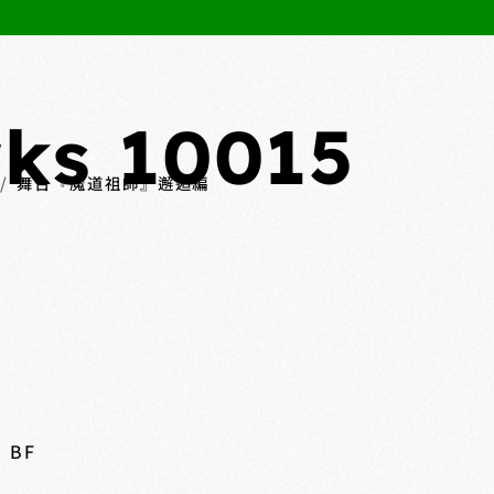
ks 10015
舞台『魔道祖師』邂逅編
 BF